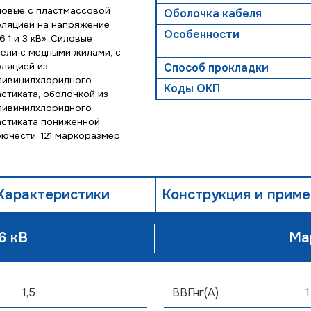
ловые с пластмассовой
Оболочка кабеля
оляцией на напряжение
Особенности
6 1 и 3 кВ». Силовые
бели с медными жилами, с
оляцией из
Способ прокладки
ливинилхлоридного
Коды ОКП
астиката, оболочкой из
ливинилхлоридного
астиката пониженной
рючести. 121 маркоразмер
Характеристики
Конструкция и прим
6 кВ
Ма
1,5
ВВГнг(А)
1