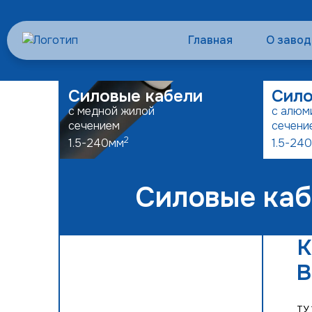
Главная
О завод
Силовые кабели
Сило
с медной жилой
с алюм
сечением
сечени
2
1.5-240мм
1.5-24
Силовые каб
К
В
ТУ