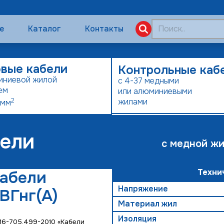
е
Каталог
Контакты
вые кабели
Контрольные каб
иниевой жилой
с 4-37 медными
ем
или алюминиевыми
2
жилами
0мм
ели
с медной ж
Техни
абели
Напряжение
ВГнг(А)
Материал жил
Изоляция
 16-705.499-2010 «Кабели