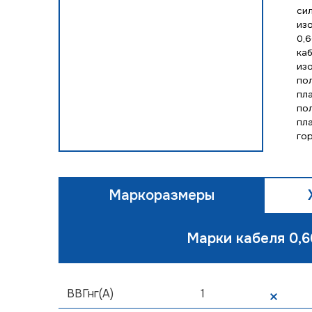
си
из
0,6
ка
из
по
пл
по
пл
го
Маркоразмеры
Марки кабеля 0,6
ВВГнг(А)
1