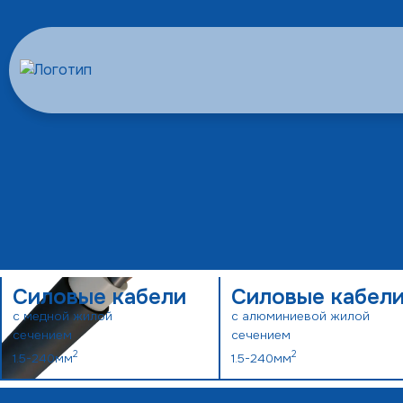
Силовые кабели
Силовые кабел
с медной жилой
с алюминиевой жилой
сечением
сечением
2
2
1.5-240мм
1.5-240мм