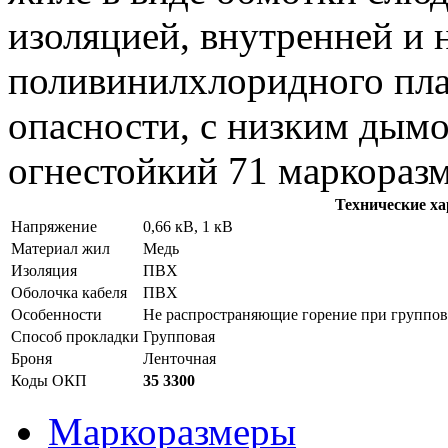
изоляцией, внутренней и 
поливинилхлоридного пл
опасности, с низким дымо
огнестойкий 71 маркораз
Технические х
Напряжение
0,66 кВ, 1 кВ
Материал жил
Медь
Изоляция
ПВХ
Оболочка кабеля
ПВХ
Особенности
Не распространяющие горение при группов
Способ прокладки
Групповая
Броня
Ленточная
Коды ОКП
35 3300
Маркоразмеры